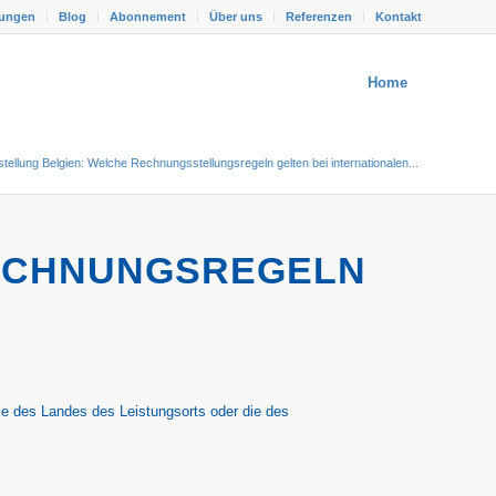
tungen
Blog
Abonnement
Über uns
Referenzen
Kontakt
Home
ellung Belgien: Welche Rechnungsstellungsregeln gelten bei internationalen...
ECHNUNGSREGELN
ie des Landes des Leistungsorts oder die des