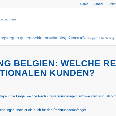
Home
Länder
Leis
gsregeln gelten bei internationalen Kunden?
Du bist hier:
Startseite
/
Blog
/
Umsatzsteuer Belgien
/
Rechnungsst
G BELGIEN: WELCHE R
ATIONALEN KUNDEN?
ßig auf die Frage, welche Rechnungsstellungsregeln anzuwenden sind, also d
echnungsaussteller als auch für den Rechnungsempfänger.